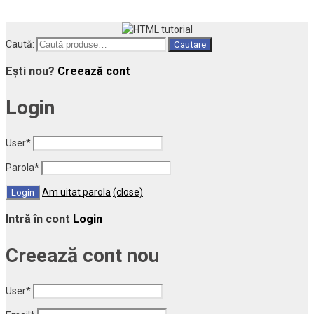
Caută:
Cautare
Ești nou?
Creează cont
Login
User
*
Parola
*
Am uitat parola
(close)
Intră în cont
Login
Creează cont nou
User
*