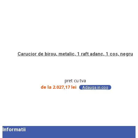
Carucior de birou, metalic, 1 raft adanc, 1 cos, negru
pret cu tva
de la
2.027,17
lei
Adauga in cos
Informatii