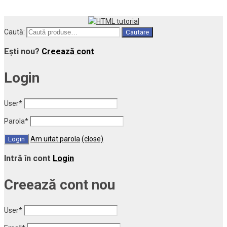
Caută:
Cautare
Ești nou?
Creează cont
Login
User
*
Parola
*
Am uitat parola
(close)
Intră în cont
Login
Creează cont nou
User
*