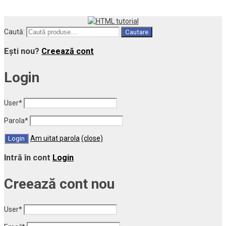
Caută:
Cautare
Ești nou?
Creează cont
Login
User
*
Parola
*
Am uitat parola
(close)
Intră în cont
Login
Creează cont nou
User
*