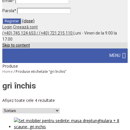
Email
*
Parola
*
(close)
Login
Creează cont
(+40) 745 124 653 / (+40) 721 215 110
Luni - Vineri de la 9.00 la
17.00
Skip to content
MENU
Produse
Home
/
Produse etichetate “gri închis”
gri închis
Afișez toate cele 4 rezultate