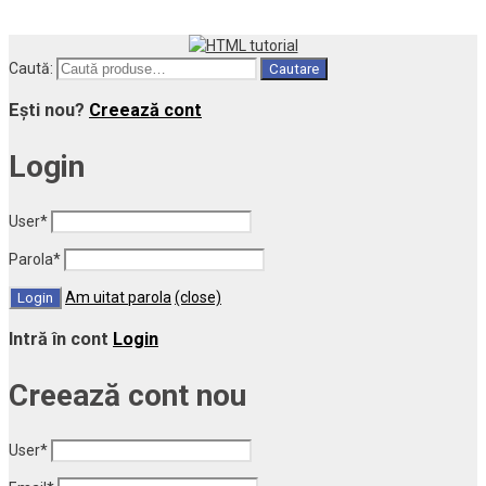
Caută:
Cautare
Ești nou?
Creează cont
Login
User
*
Parola
*
Am uitat parola
(close)
Intră în cont
Login
Creează cont nou
User
*