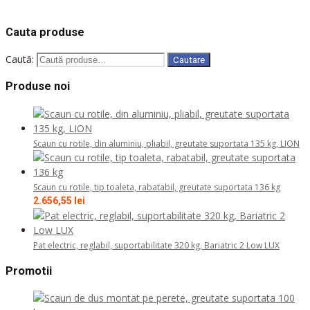
COD: 260521
COD: 25424
COD: 24429
COD: 12352
COD: 21252
Cauta produse
Caută:
Cautare
Produse noi
Scaun cu rotile, din aluminiu, pliabil, greutate suportata 135 kg, LION
Scaun cu rotile, tip toaleta, rabatabil, greutate suportata 136 kg
2.656,55
lei
Pat electric, reglabil, suportabilitate 320 kg, Bariatric 2 Low LUX
Promotii