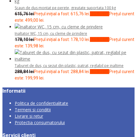
Scaun de dus montat pe perete, greutate suportata 100 kg
615,76
lei
Prețul inițial a fost: 615,76 lei.
499,00
lei
Prețul curent
este: 499,00 lei.
Inaltator WC, 15 cm, cu cleme de prindere
178,10
lei
Prețul inițial a fost: 178,10 lei.
139,98
lei
Prețul curent
este: 139,98 lei.
Taburet de dus, cu sezut din plastic, patrat, reglabil pe inaltime
288,84
lei
Prețul inițial a fost: 288,84 lei.
199,99
lei
Prețul curent
este: 199,99 lei.
Informatii
Politica de confidentialitate
Termeni si conditii
Livrare si retur
Protectia consumatorului
Servicii clienti