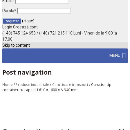
Email
*
Parola
*
(close)
Login
Creează cont
(+40) 745 124 653 / (+40) 721 215 110
Luni - Vineri de la 9.00 la
17.00
Skip to content
MENU
Post navigation
Home
/
Produse industriale
/
Carucioare transport
/
Carucior tip
container cu capac H 610 x l 600 x A 940 mm