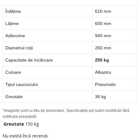
Înălțime
610 mm
Lățime
600 mm
Adâncime
940 mm
Diametrul roții
260 mm
Capacitate de încărcare
250 kg
Culoare
Albastru
Tipul cauciucului
Pneumatic
Greutate
36 kg
*Imaginile sunt cu titlu de prezentare. Specificațiile pot suferi modificări fără
notificare prealabilă.
Greutate
150 kg
Nu există încă recenzii.