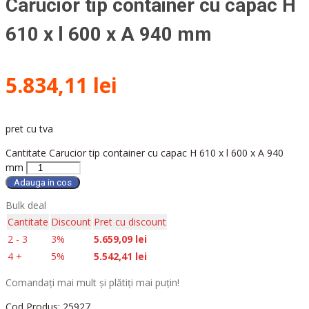
Carucior tip container cu capac H
610 x l 600 x A 940 mm
5.834,11
lei
pret cu tva
Cantitate Carucior tip container cu capac H 610 x l 600 x A 940
mm
Adauga in cos
Bulk deal
Cantitate
Discount
Pret cu discount
2 - 3
3%
5.659,09
lei
4 +
5%
5.542,41
lei
Comandați mai mult și plătiți mai puțin!
Cod Produs:
25927