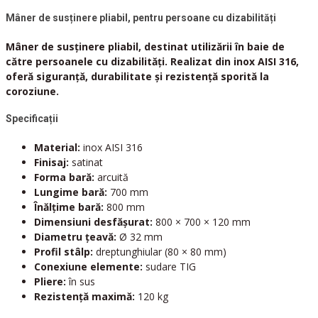
Mâner de susținere pliabil, pentru persoane cu dizabilități
Mâner de susținere pliabil, destinat utilizării în baie de
către persoanele cu dizabilități. Realizat din inox AISI 316,
oferă siguranță, durabilitate și rezistență sporită la
coroziune.
Specificații
Material:
inox AISI 316
Finisaj:
satinat
Forma bară:
arcuită
Lungime bară:
700 mm
Înălțime bară:
800 mm
Dimensiuni desfășurat:
800 × 700 × 120 mm
Diametru țeavă:
Ø 32 mm
Profil stâlp:
dreptunghiular (80 × 80 mm)
Conexiune elemente:
sudare TIG
Pliere:
în sus
Rezistență maximă:
120 kg