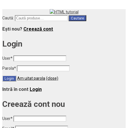
Caută:
Cautare
Ești nou?
Creează cont
Login
User
*
Parola
*
Am uitat parola
(close)
Intră în cont
Login
Creează cont nou
User
*