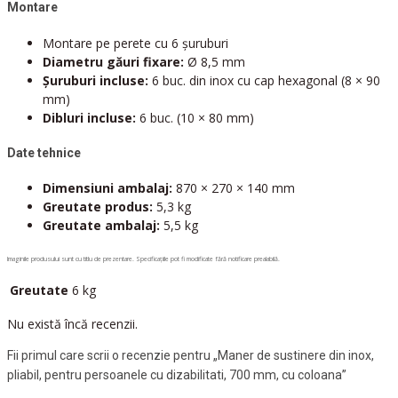
Montare
Montare pe perete cu 6 șuruburi
Diametru găuri fixare:
Ø 8,5 mm
Șuruburi incluse:
6 buc. din inox cu cap hexagonal (8 × 90
mm)
Dibluri incluse:
6 buc. (10 × 80 mm)
Date tehnice
Dimensiuni ambalaj:
870 × 270 × 140 mm
Greutate produs:
5,3 kg
Greutate ambalaj:
5,5 kg
Imaginile produsului sunt cu titlu de prezentare. Specificațiile pot fi modificate fără notificare prealabilă.
Greutate
6 kg
Nu există încă recenzii.
Fii primul care scrii o recenzie pentru „Maner de sustinere din inox,
pliabil, pentru persoanele cu dizabilitati, 700 mm, cu coloana”