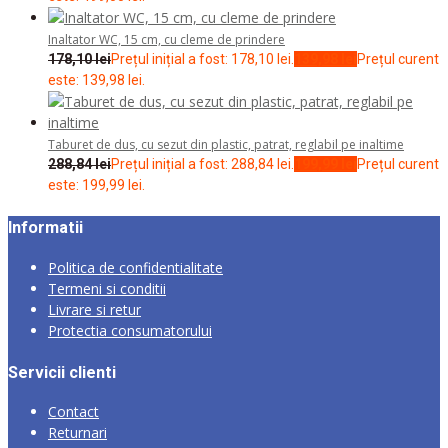
Inaltator WC, 15 cm, cu cleme de prindere
178,10
lei
Prețul inițial a fost: 178,10 lei.
139,98
lei
Prețul curent
este: 139,98 lei.
Taburet de dus, cu sezut din plastic, patrat, reglabil pe inaltime
288,84
lei
Prețul inițial a fost: 288,84 lei.
199,99
lei
Prețul curent
este: 199,99 lei.
Informatii
Politica de confidentialitate
Termeni si conditii
Livrare si retur
Protectia consumatorului
Servicii clienti
Contact
Returnari