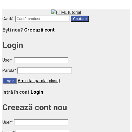
Caută:
Cautare
Ești nou?
Creează cont
Login
User
*
Parola
*
Am uitat parola
(close)
Intră în cont
Login
Creează cont nou
User
*