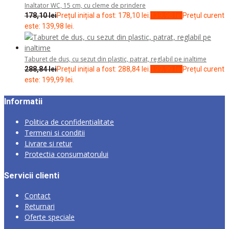
Inaltator WC, 15 cm, cu cleme de prindere
178,10
lei
Prețul inițial a fost: 178,10 lei.
139,98
lei
Prețul curent
este: 139,98 lei.
Taburet de dus, cu sezut din plastic, patrat, reglabil pe inaltime
288,84
lei
Prețul inițial a fost: 288,84 lei.
199,99
lei
Prețul curent
este: 199,99 lei.
Informatii
Politica de confidentialitate
Termeni si conditii
Livrare si retur
Protectia consumatorului
Servicii clienti
Contact
Returnari
Oferte speciale