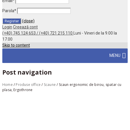
Email
*
Parola
*
(close)
Login
Creează cont
(+40) 745 124 653 / (+40) 721 215 110
Luni - Vineri de la 9.00 la
17.00
Skip to content
MENU
Post navigation
Home
/
Produse office
/
Scaune
/
Scaun ergonomic de birou, spatar cu
plasa, Ergothrone