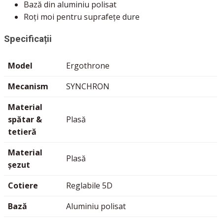
Bază din aluminiu polisat
Roți moi pentru suprafețe dure
Specificații
Model
Ergothrone
Mecanism
SYNCHRON
Material
spătar &
Plasă
tetieră
Material
Plasă
șezut
Cotiere
Reglabile 5D
Bază
Aluminiu polisat