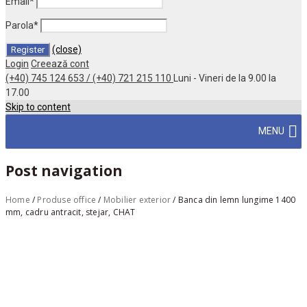
Email
*
Parola
*
(close)
Login
Creează cont
(+40) 745 124 653 / (+40) 721 215 110
Luni - Vineri de la 9.00 la
17.00
Skip to content
MENU
Post navigation
Home
/
Produse office
/
Mobilier exterior
/
Banca din lemn lungime 1400
mm, cadru antracit, stejar, CHAT