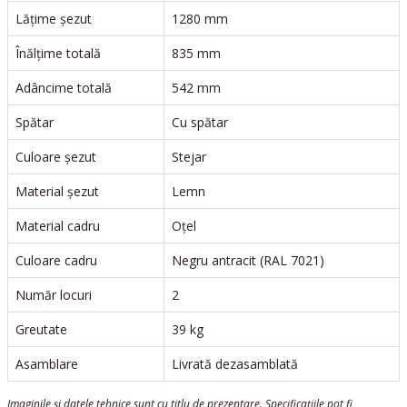
Lățime șezut
1280 mm
Înălțime totală
835 mm
Adâncime totală
542 mm
Spătar
Cu spătar
Culoare șezut
Stejar
Material șezut
Lemn
Material cadru
Oțel
Culoare cadru
Negru antracit (RAL 7021)
Număr locuri
2
Greutate
39 kg
Asamblare
Livrată dezasamblată
Imaginile și datele tehnice sunt cu titlu de prezentare. Specificațiile pot fi