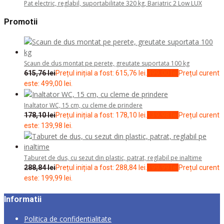
Pat electric, reglabil, suportabilitate 320 kg, Bariatric 2 Low LUX
Promotii
Scaun de dus montat pe perete, greutate suportata 100 kg
615,76
lei
Prețul inițial a fost: 615,76 lei.
499,00
lei
Prețul curent
este: 499,00 lei.
Inaltator WC, 15 cm, cu cleme de prindere
178,10
lei
Prețul inițial a fost: 178,10 lei.
139,98
lei
Prețul curent
este: 139,98 lei.
Taburet de dus, cu sezut din plastic, patrat, reglabil pe inaltime
288,84
lei
Prețul inițial a fost: 288,84 lei.
199,99
lei
Prețul curent
este: 199,99 lei.
Informatii
Politica de confidentialitate