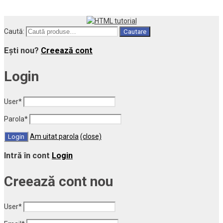
Caută:
Cautare
Ești nou?
Creează cont
Login
User
*
Parola
*
Am uitat parola
(close)
Intră în cont
Login
Creează cont nou
User
*