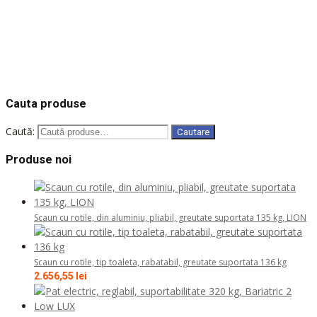
Solicita oferta
COD: 13930
COD: 362411
COD: 362971
COD: 31043
COD: 31041
Cauta produse
Caută:
Cautare
Produse noi
Scaun cu rotile, din aluminiu, pliabil, greutate suportata 135 kg, LION
Scaun cu rotile, tip toaleta, rabatabil, greutate suportata 136 kg
2.656,55
lei